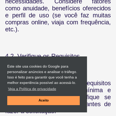
necessidades. Considere fatores
como anuidade, benefícios oferecidos
e perfil de uso (se você faz muitas
compras online, viaja com frequência,
etc.).
4.2. Verifique os Requisitos
Este site usa cookies do Google para
personalizar anúncios e analisar o tráfego.
Isso é feito para garantir que você tenha a
Cada cartão tem requisitos
melhor experiência possível ao acessá-lo.
específicos, como renda mínima e
Veja a Política de privacidade
pontuação de crédito. Verifique se
Aceito
você atende aos requisitos antes de
fazer a solicitação.